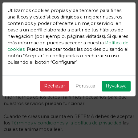
Utilizamos cookies propias y de terceros para fines
analíticos y estadísticos dirigidos a mejorar nuestros
contenidos y poder ofrecerte un mejor servicio, en
base a un perfil elaborado a partir de tus hábitos de
navegación (por ejemplo, páginas visitadas). Si quieres
Los datos mínimos para la
más información puedes acceder a nuestra
Política de
cookies
. Puedes aceptar todas las cookies pulsando el
correcta prestación de los
botón “Aceptar” o configurarlas o rechazar su uso
pulsando el botón “Configurar”
servicios
RETEMA
Nos gusta la transparencia y que nuestros usuarios y sus
Rechazar
Perustaa
Hyväksyä
datos se encuentren protegidos, es por ello que
informamos de los datos mínimos necesarios para que
nuestros servicios puedan funcionar.
Cuando te creas una cuenta en RETEMA debes de aceptar
los
Términos y condiciones y la política de privacidad
las
cuales te animamos a leer.